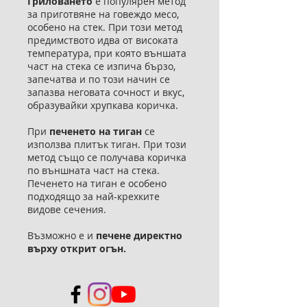
Гриловането
е популярен метод
за приготвяне на говеждо месо,
особено на стек. При този метод
предимството идва от високата
температура, при която външата
част на стека се изпича бързо,
запечатва и по този начин се
запазва неговата сочност и вкус,
образувайки хрупкава коричка.
При
печенето на тиган
се
използва плитък тиган. При този
метод също се получава коричка
по външната част на стека.
Печенето на тиган е особено
подходящо за най-крехките
видове сечения.
Възможно е и
печене директно
върху открит огън.