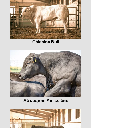
Chianina Bull
Абърдийн Ангъс бик