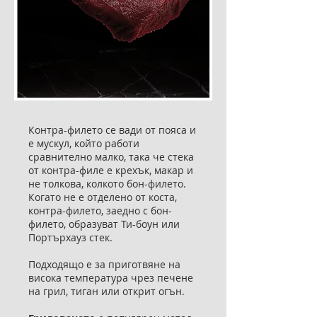
Контра-филето се вади от пояса и
е мускул, който работи
сравнително малко, така че стека
от контра-филе е крехък, макар и
не толкова, колкото бон-филето.
Когато не е отделено от коста,
контра-филето, заедно с бон-
филето, образуват Ти-боун или
Портърхауз стек.
Подходящо е за приготвяне на
висока температура чрез печене
на грил, тиган или открит огън.