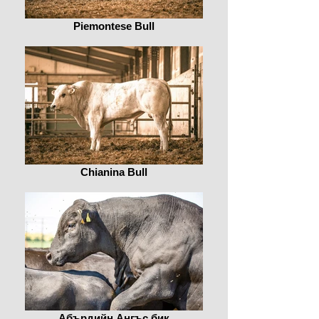
Piemontese Bull
Chianina Bull
Абърдийн Ангъс бик