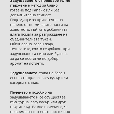
Задушаването с предварително
пържене
е метод за бавно
готвене под капак с или без
допълнителна течност.
Подходящ е за приготвяне на
печено от по-жилавите части на
животното, тъй като добавената
влага помага за разграждане на
съединителната тъкан.
Обикновено, освен вода,
течностите, които се добавят при
задушаване са вино или бульон,
за да се постигне по-добър
аромат на ястието.
Задушаването
става на бавен
огън в тенджера, слоу кукър или
касерол с капак.
Печенето
е подобно на
задушаването и се осъщестява
във фурна, слоу кукър или друг
покрит съд. Важно в случая е, че
по време на готвенето постоянно