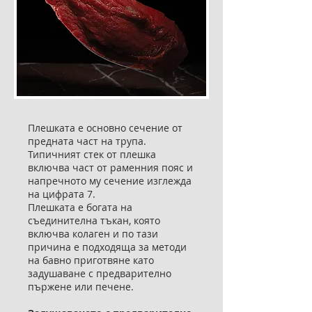
Плешката е основно сечение от
предната част на трупа.
Типичният стек от плешка
включва част от раменния пояс и
напречното му сечение изглежда
на цифрата 7.
Плешката е богата на
съединителна тъкан, която
включва колаген и по тази
причина е подходяща за методи
на бавно приготвяне като
задушаване с предварително
пържене или печене.