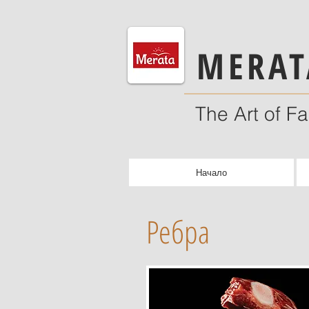
MERAT
The Art of F
Начало
Ребра