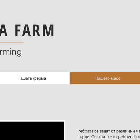
A FARM
arming
Нашата ферма
Нашето месо
Ребрата се вадят от различни ча
гърди. Състоят се от ребрена ко