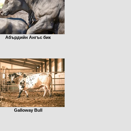
Абърдийн Ангъс бик
Galloway Bull