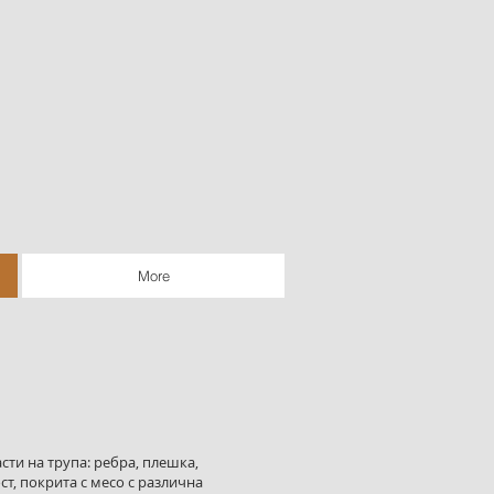
More
сти на трупа: ребра, плешка,
ст, покрита с месо с различна