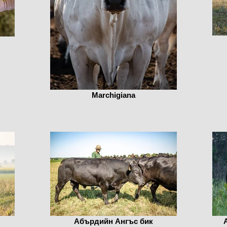
Marchigiana
Абърдийн Ангъс бик