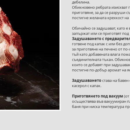
дебелина.
Обикновено ребрата изискват 
приготвяне, за да се разруши с
постигне желаната крехкост на
Обичайно се задушават, като е 
запържат или се приготвят под в
Задушаването с предварите
готвене под капак с или без до
за приготвяне на печено от по
тъй като добавената влага пома
съединителната тъкан. Обикнове
които се добавят при задушаван
постигне по-добър аромат на я
Задушаването
става на бавен 
касерол с капак.
Приготвянето под вакуум
(от
осъществява във вакуумиран пл
баня при ниска температура п