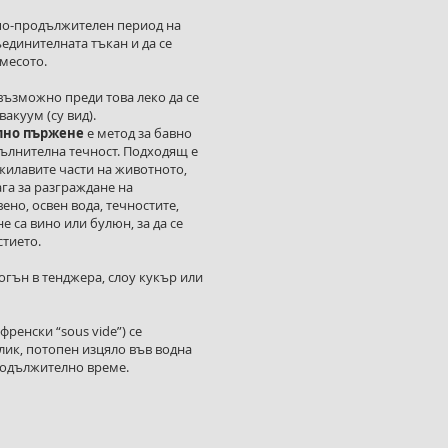
по-продължителен период на
ъединителната тъкан и да се
 месото.
възможно преди това леко да се
акуум (су вид).
лно пържене
е метод за бавно
пълнителна течност. Подходящ е
-жилавите части на животното,
га за разграждане на
но, освен вода, течностите,
е са вино или булюн, за да се
стието.
огън в тенджера, слоу кукър или
 френски “sous vide”) се
ик, потопен изцяло във водна
родължително време.